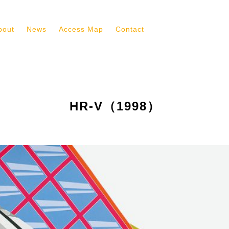
bout
News
Access Map
Contact
HR-V（1998）