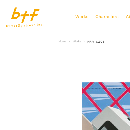
Works
Characters
A
Home
Works
HR-V（1998）