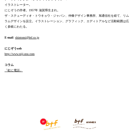
イラストレーター。
にじぞうの作者。1957年 滋賀県生まれ。
ザ・ステューディオ・トウキョウ・ジャパン、仲條デザイン事務所、旭通信社を経て、リム
ラムデザインを設立。イラストレーション、グラフィック、エディトアルなど活動範囲は広
く多岐にわたる。
E-mail
:
shintomi@btf.co.jp
にじぞうweb
http://www.niji-zou.com
コラム
「虹に電話」