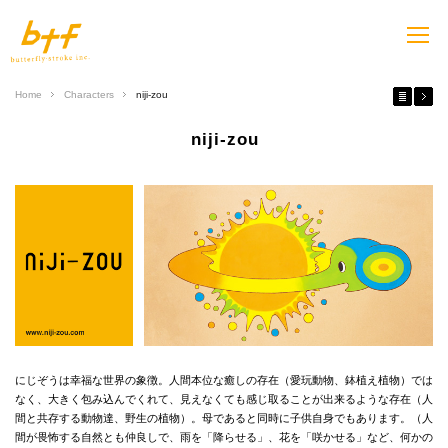
Home
Characters
niji-zou
niji-zou
にじぞうは幸福な世界の象徴。人間本位な癒しの存在（愛玩動物、鉢植え植物）では
なく、大きく包み込んでくれて、見えなくても感じ取ることが出来るような存在（人
間と共存する動物達、野生の植物）。母であると同時に子供自身でもあります。（人
間が畏怖する自然とも仲良しで、雨を「降らせる」、花を「咲かせる」など、何かの