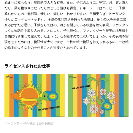
始まりに立ち会う、母性的で大きな存在。また、子供のように、宇宙、月、雲と遊ん
だり、乗り物や傘になったりのごっこ遊びも得意。）キーワードはハッピー、子供、
柔らかいもの、無邪気、優しい、楽しい、わかりやすい、平和安らぎ、ヒーリング、
ゆりかご（ベビーベッド）。 子供の無邪気さを持った表現は、多くの人を幸せに出
来るはずだと思い、子供ならではの、魂が全開している状態を絵で表現。ファンタジ
ックな物語性を取り入れることにより、子供時代に、ファンタジーと現実の境界線を
自由に行き来して遊んでいたように、心を癒すのではないでしょうか。その表現を実
現させるためには、物語性が大切ですが、一枚の絵で物語を伝えられるもの、一枚絵
の絵本のようなものを作ることが重要だと思っています。
ライセンスされたお仕事
パークシティーlala横浜（三井不動産）