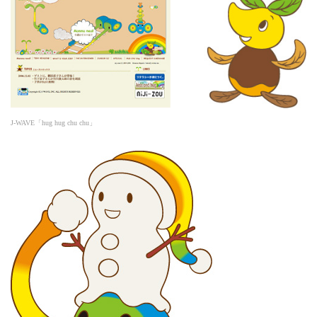
J-WAVE「hug hug chu chu」